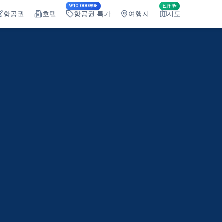
₩10,000부터
신규 🤟
항공권
호텔
항공권 특가
여행지
지도