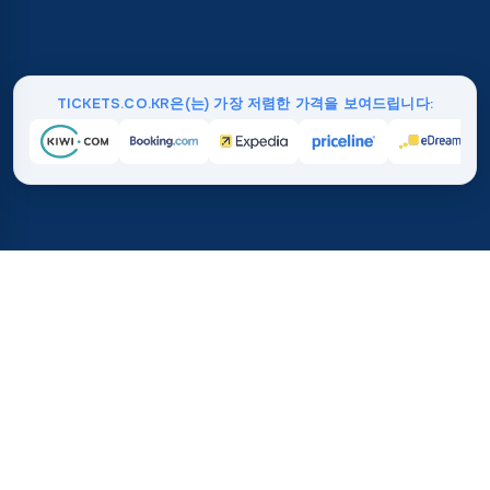
TICKETS.CO.KR은(는) 가장 저렴한 가격을 보여드립니다:
홈
/
여행지
/
오세아니아
/
니우에아일랜드
37%
2100만+
💰
🔍
TICKETS.CO.KR에서 평균적
이번 달 검색 수
으로 절약하세요.
전 세계적으로 신뢰받
직접 구매하는 것 대비
니우에 항공권 가격은 얼마인가