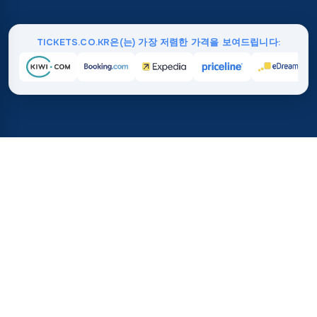
TICKETS.CO.KR은(는) 가장 저렴한 가격을 보여드립니다:
홈
/
여행지
/
오세아니아
/
솔로몬 제도
37%
2100만+
💰
🔍
TICKETS.CO.KR에서 평균적
이번 달 검색 수
으로 절약하세요.
전 세계적으로 신뢰받
직접 구매하는 것 대비
솔로몬 제도 항공권 가격은 얼마