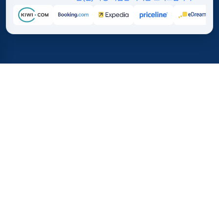
홈
/
여행지
/
오세아니아
/
월리스 푸투나
37%
2100만+
💰
🔍
TICKETS.CO.KR에서 평균적
이번 달 검색 수
으로 절약하세요.
전 세계적으로 신뢰받
직접 구매하는 것 대비
월리스 푸투나 항공권은 얼마인
가요?
월리스 푸투나 항공권 가격 동향을 확인하고 여행 계획을 세